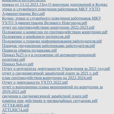
приказ от 13.12.2023 23од О внесении дополнений в Кодекс
этики и служебного поведения работников МКУ УХТО
Администрации Вел.pdf
Кодекс этики и служебного поведения работников МКУ
УХТО Администрации Великого Новгорода.pdf
отчет по противодействию коррупции 2022-2023.pdf
Положение о комиссии по противодействию коррупции.pdf
Положение о конфликте интересов.pdf
Положение о порядке информирования работодателя.pdf
Порядок уведомления работниками работодателя.pdf
Правила обмена подарками.pdf
Приказ №25 о-д и положение об антикоррупционной
политике.pdf
Приказ №4-од.pdf
Отчет о результатах деятельности Учреждения за 2021 год.pdf
отчет о среднемесячной заработной плате за 2021 г..pdf
план противодействия коррупции на 2022-2024.pdf
Отчет о деятельности УХТО 2022.pdf
отчет о выполнении плана мероприятий по коррупции за
2019-2021.pdf
сведения о среднемесячной заработной плате.pdf
памятка при действиях в чрезвычайных ситуациях.pdf
ATTXK4H0.pdf
ATTLRK74.pdf