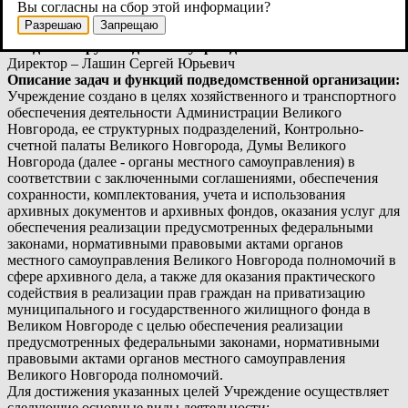
Вы согласны на сбор этой информации?
Номера телефонов:
Разрешаю
Запрещаю
(816 2) 983-412, (8162) 983-627
Сведения о руководителях учреждения:
Директор – Лашин Сергей Юрьевич
Описание задач и функций подведомственной организации:
Учреждение создано в целях хозяйственного и транспортного
обеспечения деятельности Администрации Великого
Новгорода, ее структурных подразделений, Контрольно-
счетной палаты Великого Новгорода, Думы Великого
Новгорода (далее - органы местного самоуправления) в
соответствии с заключенными соглашениями, обеспечения
сохранности, комплектования, учета и использования
архивных документов и архивных фондов, оказания услуг для
обеспечения реализации предусмотренных федеральными
законами, нормативными правовыми актами органов
местного самоуправления Великого Новгорода полномочий в
сфере архивного дела, а также для оказания практического
содействия в реализации прав граждан на приватизацию
муниципального и государственного жилищного фонда в
Великом Новгороде c целью обеспечения реализации
предусмотренных федеральными законами, нормативными
правовыми актами органов местного самоуправления
Великого Новгорода полномочий.
Для достижения указанных целей Учреждение осуществляет
следующие основные виды деятельности: