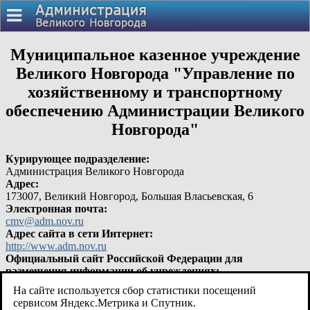
Муниципальное казенное учреждение
Великого Новгорода "Управление по
хозяйственному и транспортному
обеспечению Администрации Великого
Новгорода"
Курирующее подразделение:
Администрация Великого Новгорода
Адрес:
173007, Великий Новгород, Большая Власьевская, 6
Электронная почта:
cmv@adm.nov.ru
Адрес сайта в сети Интернет:
http://www.adm.nov.ru
Официальный сайт Российской Федерации для
размещения информации об учреждениях:
Подробная информация об учреждении
На сайте используется сбор статистики посещений
Социальные сети:
сервисом Яндекс.Метрика и Спутник.
Группа ВК