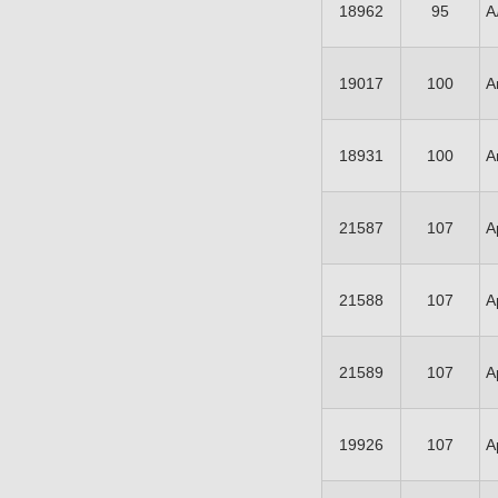
18962
95
А
19017
100
А
18931
100
А
21587
107
А
21588
107
А
21589
107
А
19926
107
А