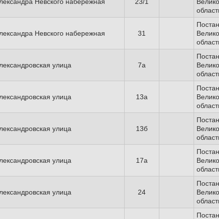
лександра Невского набережная
23/1
Велико
област
Поста
лександра Невского набережная
31
Велико
област
Поста
лександровская улица
7а
Велико
област
Поста
лександровская улица
13а
Велико
област
Поста
лександровская улица
13б
Велико
област
Поста
лександровская улица
17а
Велико
област
Поста
лександровская улица
24
Велико
област
Поста