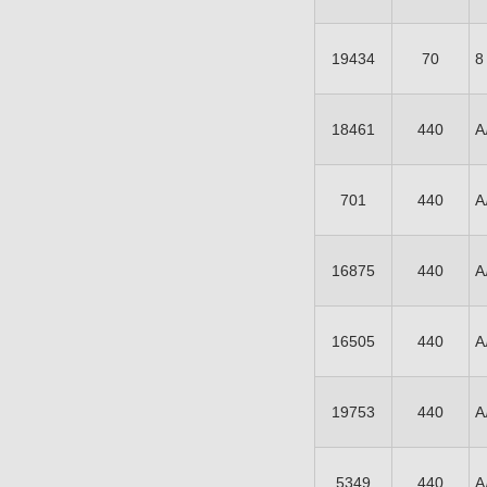
19434
70
8
18461
440
А
701
440
А
16875
440
А
16505
440
А
19753
440
А
5349
440
А