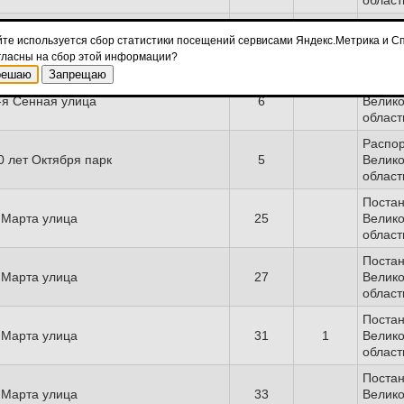
област
Поста
йте используется сбор статистики посещений сервисами Яндекс.Метрика и Сп
0 Января улица
52
Велико
гласны на сбор этой информации?
област
решаю
Запрещаю
Поста
-я Сенная улица
6
Велико
област
Распо
0 лет Октября парк
5
Велико
област
Поста
 Марта улица
25
Велико
област
Поста
 Марта улица
27
Велико
област
Поста
 Марта улица
31
1
Велико
област
Поста
 Марта улица
33
Велико