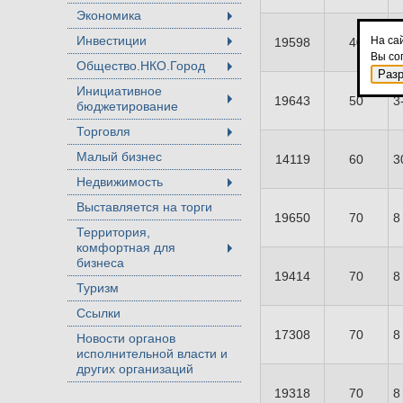
Экономика
+
Инвестиции
На са
19598
40
2
+
Вы со
Общество.НКО.Город
+
Раз
Инициативное
19643
50
3
бюджетирование
+
Торговля
+
Малый бизнес
14119
60
3
Недвижимость
+
Выставляется на торги
19650
70
8
Территория,
комфортная для
+
бизнеса
19414
70
8
Туризм
Ссылки
17308
70
8
Новости органов
исполнительной власти и
других организаций
19318
70
8