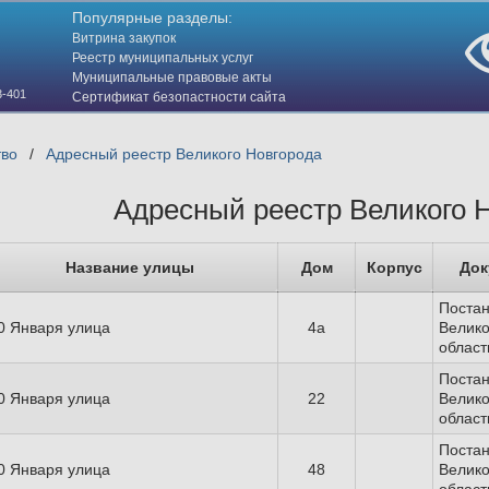
Популярные разделы:
Витрина закупок
Реестр муниципальных услуг
Муниципальные правовые акты
3-401
Сертификат безопастности сайта
(HTTPS)
тво
/
Адресный реестр Великого Новгорода
Адресный реестр Великого 
Название улицы
Дом
Корпус
Док
Поста
0 Января улица
4а
Велико
област
Поста
0 Января улица
22
Велико
област
Поста
0 Января улица
48
Велико