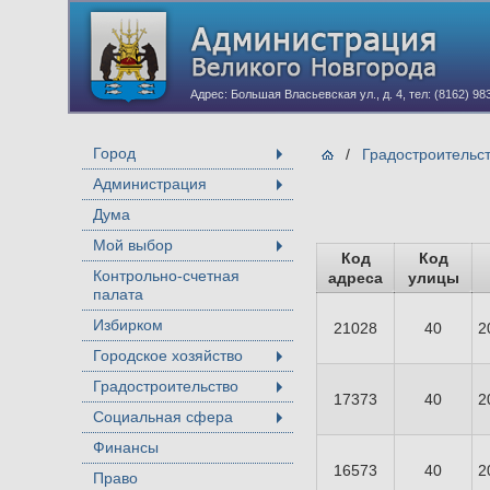
Адрес: Большая Власьевская ул., д. 4, тел: (8162) 98
Город
/
Градостроительс
+
Администрация
+
Дума
Мой выбор
+
Код
Код
Контрольно-счетная
адреса
улицы
палата
Избирком
21028
40
2
Городское хозяйство
+
Градостроительство
+
17373
40
2
Социальная сфера
+
Финансы
16573
40
2
Право