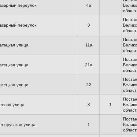
азарный переулок
4а
Велико
област
Поста
азарный переулок
9
Велико
област
Поста
атецкая улица
11а
Велико
област
Поста
атецкая улица
21а
Велико
област
Поста
атецкая улица
22
Велико
област
Поста
елова улица
3
1
Велико
област
Поста
елорусская улица
1
Велико
област