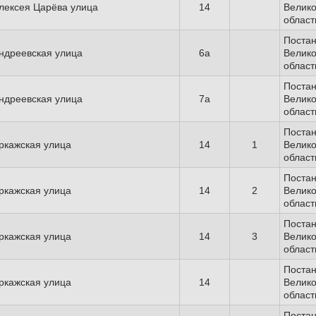
лексея Царёва улица
14
Велико
област
Поста
ндреевская улица
6а
Велико
област
Поста
ндреевская улица
7а
Велико
област
Поста
ркажская улица
14
1
Велико
област
Поста
ркажская улица
14
2
Велико
област
Поста
ркажская улица
14
3
Велико
област
Поста
ркажская улица
14
Велико
област
Поста