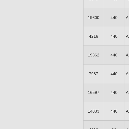
19600
440
А
4216
440
А
19362
440
А
7987
440
А
16597
440
А
14833
440
А