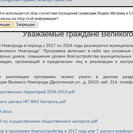
ание по выбору территории общего пользования для дальнейшег
йте используется сбор статистики посещений сервисами Яндекс.Метрика и Сп
гласны на сбор этой информации?
решаю
Запрещаю
Уважаемые граждане Великого
о Новгорода в период с 2017 по 2024 годы реализуется муниципа
Великого Новгорода". Программа включает в себя три основные
ирных домов, повышение уровня благоустройства муниципальных 
раждан, организаций и юридических лиц в реализации и контр
 реализации программы можно узнать в данном разде
ии Великого Новгорода (Десятинная ул., д. 20/10, каб. 214, телеф
щественных территорий 2018-2019.pdf
ного центра НП ЖКХ Контроль.pdf
й.docx
й по осуществлению общественного контроля.pdf
ор в программу благоустройства в 2017 году или 7 шагов к комфор