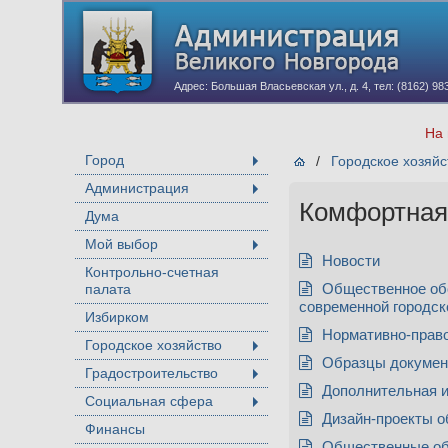
Адрес: Большая Власьевская ул., д. 4, тел: (8162) 98
На 
Город
/
Городское хозяйс
+
Администрация
+
Комфортная 
Дума
Мой выбор
+
Новости
Контрольно-счетная
палата
Общественное об
современной городск
Избирком
Нормативно-прав
Городское хозяйство
+
Образцы докумен
Градостроительство
+
Дополнительная 
Социальная сфера
+
Дизайн-проекты о
Финансы
Общественные об