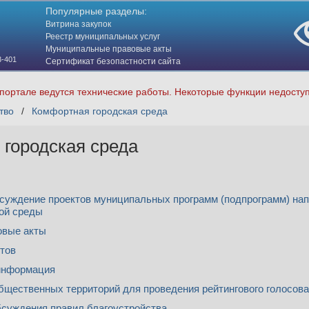
Популярные разделы:
Витрина закупок
Реестр муниципальных услуг
Муниципальные правовые акты
3-401
Сертификат безопастности сайта
(HTTPS)
портале ведутся технические работы. Некоторые функции недосту
тво
/
Комфортная городская среда
городская среда
суждение проектов муниципальных программ (подпрограмм) на
ой среды
овые акты
тов
информация
бщественных территорий для проведения рейтингового голосова
суждения правил благоустройства