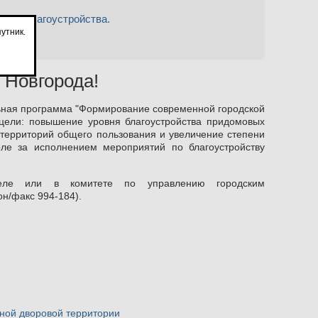
о её благоустройства.
утник.
 Новгорода!
льная программа "Формирование современной городской
 цели: повышение уровня благоустройства придомовых
территорий общего пользования и увеличение степени
оле за исполнением мероприятий по благоустройству
ле или в комитете по управлению городским
он/факс 994-184).
тной дворовой территории