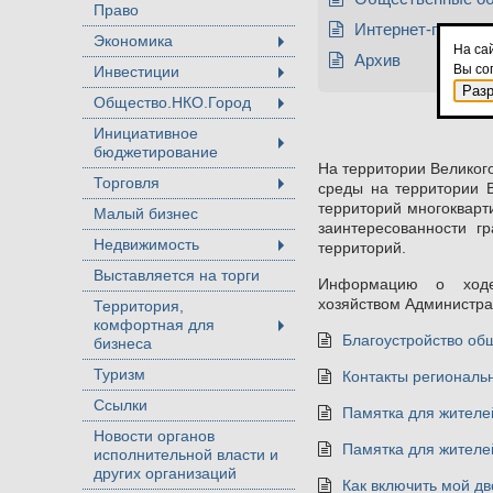
Право
Интернет-голосов
Экономика
+
На са
Архив
Вы со
Инвестиции
+
Раз
Общество.НКО.Город
+
Инициативное
бюджетирование
+
На территории Великог
Торговля
среды на территории 
+
территорий многокварт
Малый бизнес
заинтересованности г
Недвижимость
территорий.
+
Выставляется на торги
Информацию о ходе
хозяйством Администрац
Территория,
комфортная для
+
Благоустройство об
бизнеса
Туризм
Контакты региональ
Ссылки
Памятка для жителе
Новости органов
Памятка для жителе
исполнительной власти и
других организаций
Как включить мой дв