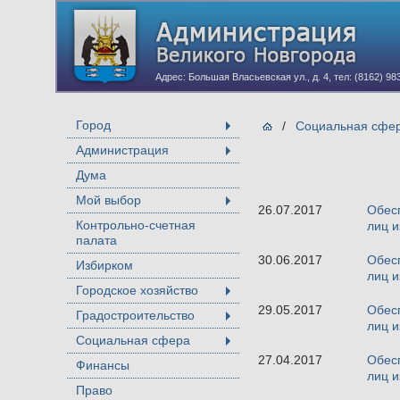
Адрес: Большая Власьевская ул., д. 4, тел: (8162) 98
Город
/
Социальная сфе
+
Администрация
+
Дума
Мой выбор
+
26.07.2017
Обесп
Контрольно-счетная
лиц и
палата
30.06.2017
Обесп
Избирком
лиц и
Городское хозяйство
+
29.05.2017
Обесп
Градостроительство
+
лиц и
Социальная сфера
+
27.04.2017
Обесп
Финансы
лиц и
Право