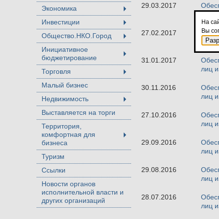
29.03.2017
Обесп
Экономика
+
лиц и
Инвестиции
На са
+
Вы со
27.02.2017
Обесп
Общество.НКО.Город
+
Раз
лиц и
Инициативное
бюджетирование
+
31.01.2017
Обесп
лиц и
Торговля
+
Малый бизнес
30.11.2016
Обесп
лиц и
Недвижимость
+
Выставляется на торги
27.10.2016
Обесп
лиц и
Территория,
комфортная для
+
29.09.2016
Обесп
бизнеса
лиц и
Туризм
29.08.2016
Обесп
Ссылки
лиц и
Новости органов
исполнительной власти и
28.07.2016
Обесп
других организаций
лиц и