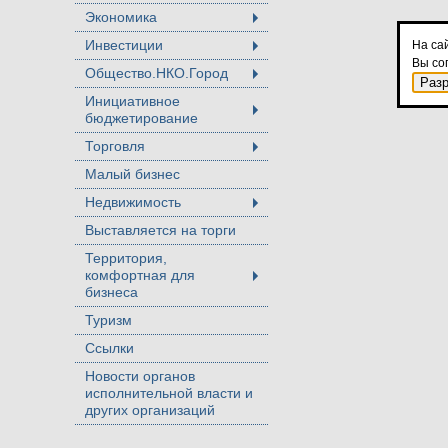
Экономика
+
Инвестиции
На са
+
Вы со
Общество.НКО.Город
+
Раз
Инициативное
бюджетирование
+
Торговля
+
Малый бизнес
Недвижимость
+
Выставляется на торги
Территория,
комфортная для
+
бизнеса
Туризм
Ссылки
Новости органов
исполнительной власти и
других организаций