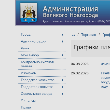
Адрес: Большая Власьевская ул., д. 4, тел: (8162) 98
Город
/
Торговля
/
Гра
+
Администрация
+
Графики пл
Дума
Мой выбор
+
Контрольно-счетная
04.08.2026
изме
палата
Избирком
26.02.2026
ГРАФ
земел
Городское хозяйство
+
госуд
году
Градостроительство
+
Социальная сфера
+
Финансы
Право