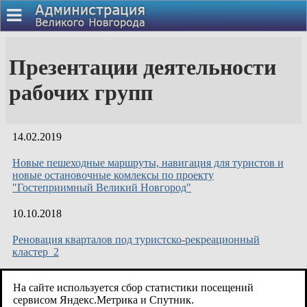
Презентации деятельности
рабочих групп
14.02.2019
Новые пешеходные маршруты, навигация для туристов и
новые остановочные комлексы по проекту
"Гостеприимный Великий Новгород"
10.10.2018
Реновация кварталов под туристско-рекреационный
кластер_2
10.10.2018
На сайте используется сбор статистики посещений
сервисом Яндекс.Метрика и Спутник.
Реновация кварталов под туристско-рекреационный