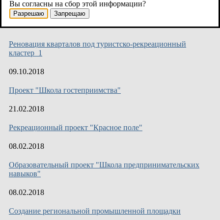
Вы согласны на сбор этой информации?
кластер_3
Разрешаю
Запрещаю
10.10.2018
Реновация кварталов под туристско-рекреационный
кластер_1
09.10.2018
Проект "Школа гостеприимства"
21.02.2018
Рекреационный проект "Красное поле"
08.02.2018
Образовательный проект "Школа предпринимательских
навыков"
08.02.2018
Создание региональной промышленной площадки