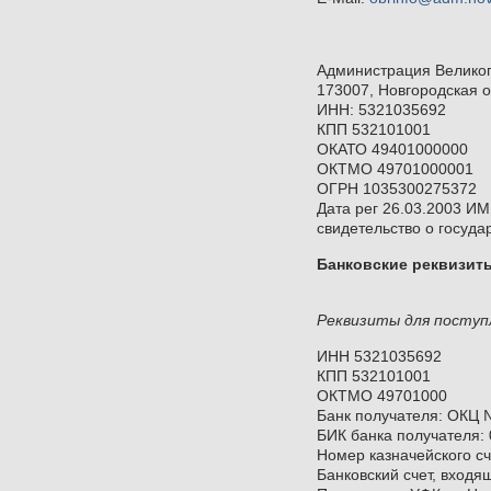
Администрация Великог
173007, Новгородская о
ИНН: 5321035692
КПП 532101001
ОКАТО 49401000000
ОКТМО 49701000001
ОГРН 1035300275372
Дата рег 26.03.2003 ИМ
свидетельство о госуд
Банковские реквизит
Реквизиты для поступ
ИНН 5321035692
КПП 532101001
ОКТМО 49701000
Банк получателя: ОКЦ 
БИК банка получателя:
Номер казначейского с
Банковский счет, входя