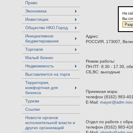
Право
Экономика
+
На са
Вы со
Инвестиции
+
Раз
Общество.НКО.Город
+
Инициативное
Адрес:
бюджетирование
+
РОССИЯ, 173007, Велик
Торговля
+
Малый бизнес
Режим работы:
Недвижимость
ПН-ПТ: 8.30 - 17.30, обе
+
СБ,ВС: выходные
Выставляется на торги
Территория,
комфортная для
+
Приемная мэра:
бизнеса
телефон (8162) 983-401
Туризм
E-Mail:
mayor@adm.nov.
Ссылки
Новости органов
Отдел по работе с обр
исполнительной власти и
телефон (8162) 983-416
других организаций
E-Mail:
obrinfo@adm.nov