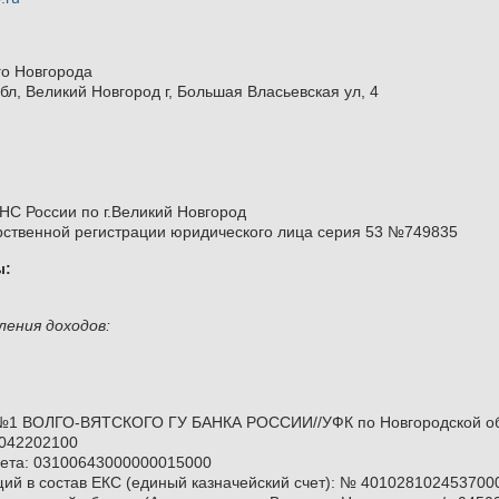
о Новгорода
бл, Великий Новгород г, Большая Власьевская ул, 4
НС России по г.Великий Новгород
арственной регистрации юридического лица серия 53 №749835
ы:
ления доходов:
№1 ВОЛГО-ВЯТСКОГО ГУ БАНКА РОССИИ//УФК по Новгородской обла
 042202100
чета: 03100643000000015000
щий в состав ЕКС (единый казначейский счет): № 401028102453700