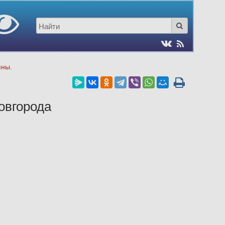
пны.
овгорода