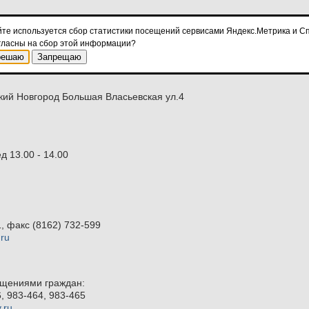
йте используется сбор статистики посещений сервисами Яндекс.Метрика и Сп
гласны на сбор этой информации?
решаю
Запрещаю
ий Новгород Большая Власьевская ул.4
д 13.00 - 14.00
, факс (8162) 732-599
ru
ащениями граждан:
, 983-464, 983-465
.ru