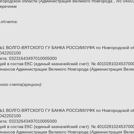
городской области (Администрация Великого Новгорода , л/c 0450
 перечнем
л/счета:
№1 ВОЛГО-ВЯТСКОГО ГУ БАНКА РОССИИ//УФК по Новгородской обла
 042202100
чета: 03231643497010005000
щий в состав ЕКС (единый казначейский счет): № 401028102453700
инансов Администрации Великого Новгорода (Администрация Велик
ого счета(аукцион):
№1 ВОЛГО-ВЯТСКОГО ГУ БАНКА РОССИИ//УФК по Новгородской обла
 042202100
чета: 03232643497010005000
щий в состав ЕКС (единый казначейский счет): № 401028102453700
инансов Администрации Великого Новгорода (Администрация Велик