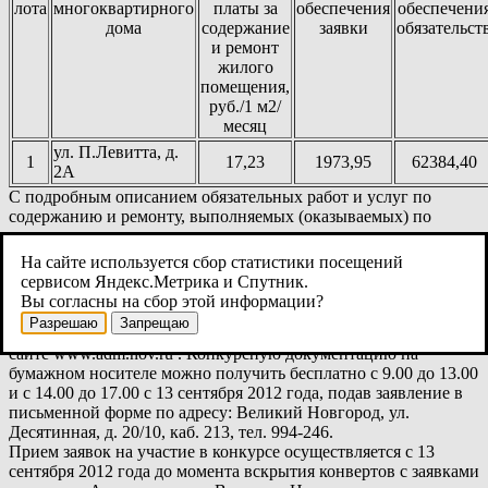
лота
многоквартирного
платы за
обеспечения
обеспечени
дома
содержание
заявки
обязательст
и ремонт
жилого
помещения,
руб./1 м2/
месяц
ул. П.Левитта, д.
1
17,23
1973,95
62384,40
2А
С подробным описанием обязательных работ и услуг по
содержанию и ремонту, выполняемых (оказываемых) по
договору управления многоквартирным домом,
представленным в приложении №2 к конкурсной
На сайте используется сбор статистики посещений
документации открытого конкурса по отбору управляющей
сервисом Яндекс.Метрика и Спутник.
организации для управления многоквартирным домом можно
Вы согласны на сбор этой информации?
ознакомится на сайте Администрации Великого Новгорода.
Разрешаю
Запрещаю
Конкурсная документация в электронном виде размещена на
сайте www.adm.nov.ru . Конкурсную документацию на
бумажном носителе можно получить бесплатно с 9.00 до 13.00
и с 14.00 до 17.00 с 13 сентября 2012 года, подав заявление в
письменной форме по адресу: Великий Новгород, ул.
Десятинная, д. 20/10, каб. 213, тел. 994-246.
Прием заявок на участие в конкурсе осуществляется с 13
сентября 2012 года до момента вскрытия конвертов с заявками