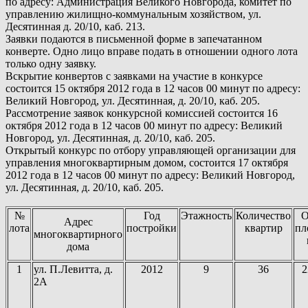
по адресу: Администрация Великого Новгорода, комитет по
управлению жилищно-коммунальным хозяйством, ул.
Десятинная д. 20/10, каб. 213.
Заявки подаются в письменной форме в запечатанном
конверте. Одно лицо вправе подать в отношении одного лота
только одну заявку.
Вскрытие конвертов с заявками на участие в конкурсе
состоится 15 октября 2012 года в 12 часов 00 минут по адресу:
Великий Новгород, ул. Десятинная, д. 20/10, каб. 205.
Рассмотрение заявок конкурсной комиссией состоится 16
октября 2012 года в 12 часов 00 минут по адресу: Великий
Новгород, ул. Десятинная, д. 20/10, каб. 205.
Открытый конкурс по отбору управляющей организации для
управления многоквартирным домом, состоится 17 октября
2012 года в 12 часов 00 минут по адресу: Великий Новгород,
ул. Десятинная, д. 20/10, каб. 205.
№
Год
Этажность
Количество
О
Адрес
лота
постройки
квартир
пл
многоквартирного
дома
1
ул. П.Левитта, д.
2012
9
36
2
2А