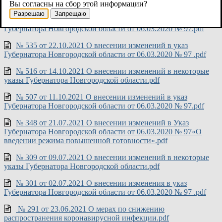
Губернатора Новгородской области от 06.03.2020 № 97.pdf
Вы согласны на сбор этой информации?
Разрешаю
Запрещаю
№ 558 от 02.11.2021 О внесении изменений в указ
Губернатора Новгородской области от 06.03.2020 № 97.pdf
№ 535 от 22.10.2021 О внесении изменений в указ
Губернатора Новгородской области от 06.03.2020 № 97 .pdf
№ 516 от 14.10.2021 О внесении изменений в некоторые
указы Губернатора Новгородской области.pdf
№ 507 от 11.10.2021 О внесении изменений в указ
Губернатора Новгородской области от 06.03.2020 № 97.pdf
№ 348 от 21.07.2021 О внесении изменений в Указ
Губернатора Новгородской области от 06.03.2020 № 97«О
введении режима повышенной готовности».pdf
№ 309 от 09.07.2021 О внесении изменений в некоторые
указы Губернатора Новгородской области.pdf
№ 301 от 02.07.2021 О внесении изменения в указ
Губернатора Новгородской области от 06.03.2020 № 97 .pdf
№ 291 от 23.06.2021 О мерах по снижению
распространения коронавирусной инфекции.pdf