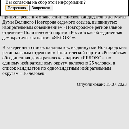
Вы согласны на сбор этой информации?
На заседании Территориальной избирательной комиссии
Разрешаю
Запрещаю
Великого Новгорода, которое состоялось 14 июля 2023 года,
приняты решения о заверении списков кандидатов в депутаты
Думы Великого Новгорода седьмого созыва, выдвинутых
избирательным объединением «Новгородское региональное
отделение Политической партии «Российская объединенная
демократическая партия «ЯБЛОКО».
В заверенный список кандидатов, выдвинутый Новгородским
региональным отделением Политической партии «Российская
объединенная демократическая партия «ЯБЛОКО» по
единому избирательному округу, включено 25 человек, в
список кандидатов по одномандатным избирательным
округам – 16 человек.
Опубликован: 15.07.2023