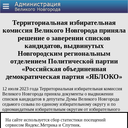
Территориальная избирательная
комиссия Великого Новгорода приняла
решение о заверении списков
кандидатов, выдвинутых
Новгородским региональным
отделением Политической партии
«Российская объединенная
демократическая партия «ЯБЛОКО»
12 июля 2023 года Территориальная избирательная комиссия
Великого Новгорода приняла документы о выдвижении
списков кандидатов в депутаты Думы Великого Новгорода
седьмого созыва по единому избирательному округу и по
одномандатным избирательным округам от избирательного
объединения «Новгородское региональное отделение
Политической партии «Российская объединенная
На сайте используется сбор статистики посещений
демократическая партия «ЯБЛОКО».
сервисом Яндекс.Метрика и Спутник.