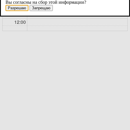
Вы согласны на сбор этой информации?
11:00
Разрешаю
Запрещаю
12:00
13:00
14:00
15:00
16:00
17:00