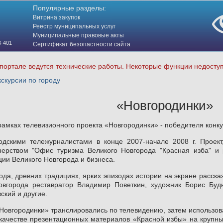
Популярные разделы:
Витрина закупок
Реестр муниципальных услуг
Муниципальные правовые акты
3-401
Сертификат безопастности сайта
(HTTPS)
портале ведутся технические работы. Некоторые функции недосту
скурсии по городу
«Новгородинки»
рамках телевизионного проекта «Новгородинки» - победителя конк
одскими тележурналистами в конце 2007-начале 2008 г. Проект
ерством "Офис туризма Великого Новгорода "Красная изба" и 
ии Великого Новгорода и бизнеса.
ода, древних традициях, ярких эпизодах истории на экране расск
овгорода реставратор Владимир Поветкин, художник Борис Будн
ский и другие.
Новгородинки» транслировались по телевидению, затем использов
 качестве презентационных материалов «Красной избы» на крупны