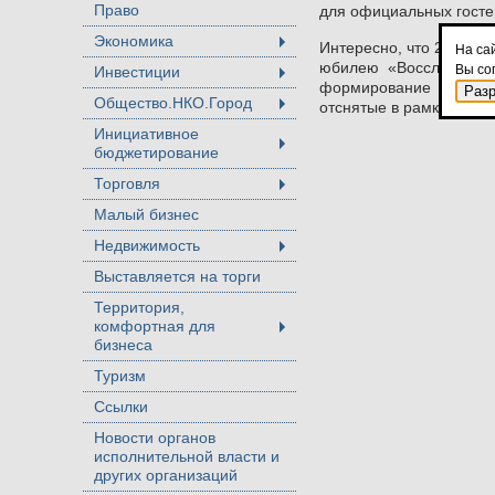
Право
для официальных госте
Экономика
Интересно, что 2008-20
+
На са
юбилею «Восславим гр
Вы со
Инвестиции
+
формирование государс
Раз
Общество.НКО.Город
отснятые в рамках теле
+
Инициативное
бюджетирование
+
Торговля
+
Малый бизнес
Недвижимость
+
Выставляется на торги
Территория,
комфортная для
+
бизнеса
Туризм
Ссылки
Новости органов
исполнительной власти и
других организаций