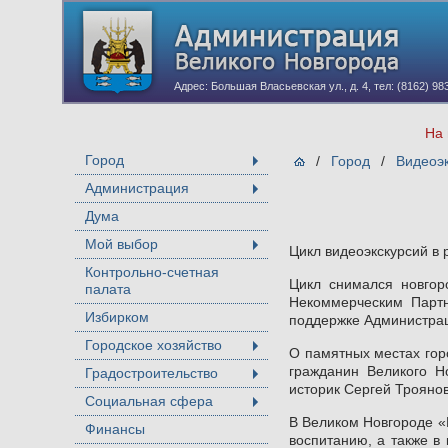
Адрес: Большая Власьевская ул., д. 4, тел: (8162) 98
На 
Город
/
Город
/
Видеоэк
+
Администрация
+
Дума
Мой выбор
Цикл видеоэкскурсий в 
+
Контрольно-счетная
Цикл снимался новгор
палата
Некоммерческим Партн
Избирком
поддержке Администрац
Городское хозяйство
О памятных местах гор
+
гражданин Великого Н
Градостроительство
+
историк Сергей Троянов
Социальная сфера
+
В Великом Новгороде «
Финансы
воспитанию, а также в