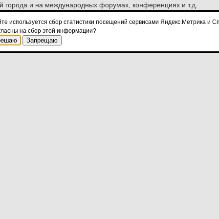
й города и на международных форумах, конференциях и т.д.
09 учебный год в школах Великого Новгорода впервые начался с у
йте используется сбор статистики посещений сервисами Яндекс.Метрика и Сп
ад великий». Цель такого мероприятия – рассказать школьника
гласны на сбор этой информации?
тва, законов, культуры и письменности. Для проведения темати
решаю
Запрещаю
визионного проекта «Новгородинки».