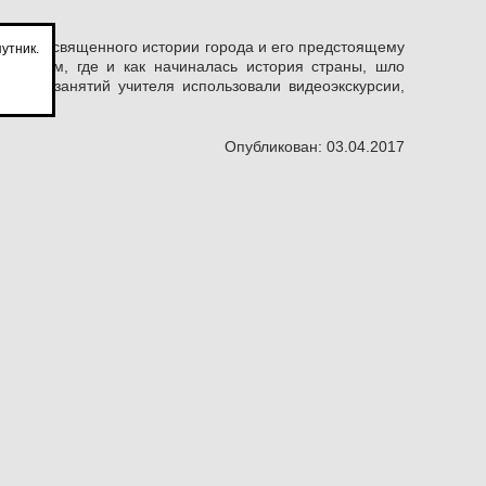
рока, посвященного истории города и его предстоящему
утник.
м о том, где и как начиналась история страны, шло
ческих занятий учителя использовали видеоэкскурсии,
Опубликован: 03.04.2017