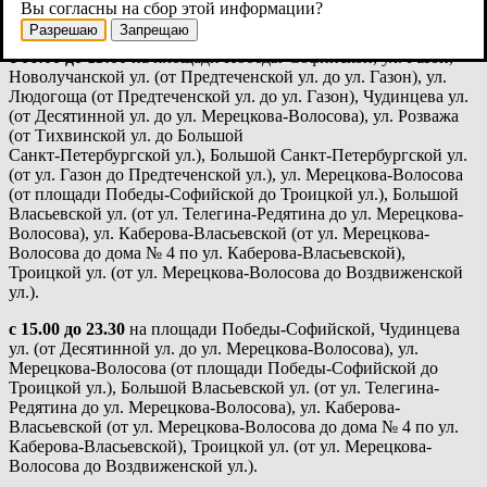
соответствии с временной схемой организации дорожного
Вы согласны на сбор этой информации?
движения:
Разрешаю
Запрещаю
с 06:00 до 15:00
на площади Победы-Софийской, ул. Газон,
Новолучанской ул. (от Предтеченской ул. до ул. Газон), ул.
Людогоща (от Предтеченской ул. до ул. Газон), Чудинцева ул.
(от Десятинной ул. до ул. Мерецкова-Волосова), ул. Розважа
(от Тихвинской ул. до Большой
Санкт-Петербургской ул.), Большой Санкт-Петербургской ул.
(от ул. Газон до Предтеченской ул.), ул. Мерецкова-Волосова
(от площади Победы-Софийской до Троицкой ул.), Большой
Власьевской ул. (от ул. Телегина-Редятина до ул. Мерецкова-
Волосова), ул. Каберова-Власьевской (от ул. Мерецкова-
Волосова до дома № 4 по ул. Каберова-Власьевской),
Троицкой ул. (от ул. Мерецкова-Волосова до Воздвиженской
ул.).
с 15.00 до 23.30
на площади Победы-Софийской, Чудинцева
ул. (от Десятинной ул. до ул. Мерецкова-Волосова), ул.
Мерецкова-Волосова (от площади Победы-Софийской до
Троицкой ул.), Большой Власьевской ул. (от ул. Телегина-
Редятина до ул. Мерецкова-Волосова), ул. Каберова-
Власьевской (от ул. Мерецкова-Волосова до дома № 4 по ул.
Каберова-Власьевской), Троицкой ул. (от ул. Мерецкова-
Волосова до Воздвиженской ул.).