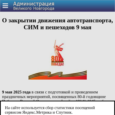
О закрытии движения автотранспорта,
СИМ и пешеходов 9 мая
9 мая 2025 года
в связи с подготовкой и проведением
праздничных мероприятий, посвященных 80-й годовщине
Победы в Великой Отечественной войне 19141-1945гг., будет
закрыто движение транспортных средств, в т.ч.
На сайте используется сбор статистики посещений
средств индивидуальной мобильности (СИМ), и пешеходов в
сервисом Яндекс.Метрика и Спутник.