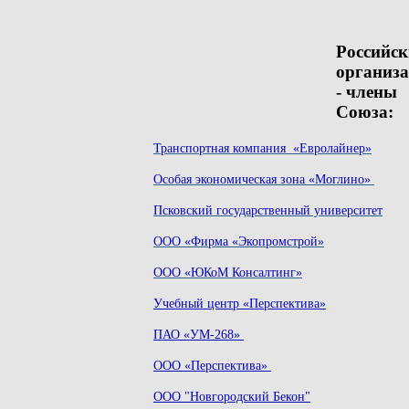
Российск
организ
- члены
Союза:
Транспортная компания «Евролайнер»
Особая экономическая зона «Моглино»
Псковский государственный университет
ООО «Фирма «Экопромстрой»
ООО «ЮКоМ Консалтинг»
Учебный центр «Перспектива»
ПАО «УМ-268»
ООО «Перспектива»
ООО "Новгородский Бекон"