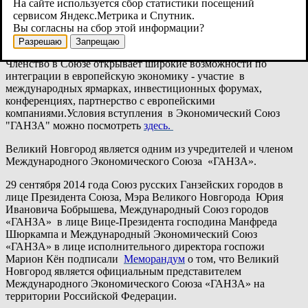
На сайте используется сбор статистики посещений
резиденты городов, входящих в международный Ганзейский
сервисом Яндекс.Метрика и Спутник.
союз Нового времени.
Вы согласны на сбор этой информации?
Разрешаю
Запрещаю
Членство в Союзе открывает широкие возможности по
интеграции в европейскую экономику - участие в
международных ярмарках, инвестиционных форумах,
конференциях, партнерство с европейскими
компаниями.Условия вступления в Экономический Союз
"ГАНЗА" можно посмотреть
здесь.
Великий Новгород является одним из учредителей и членом
Международного Экономического Союза «ГАНЗА».
29 сентября 2014 года Союз русских Ганзейских городов в
лице Президента Союза, Мэра Великого Новгорода Юрия
Ивановича Бобрышева, Международный Союз городов
«ГАНЗА» в лице Вице-Президента господина Манфреда
Шюркампа и Международный Экономический Союз
«ГАНЗА» в лице исполнительного директора госпожи
Марион Кён подписали
Меморандум
о том, что Великий
Новгород является официальным представителем
Международного Экономического Союза «ГАНЗА» на
территории Российской Федерации.